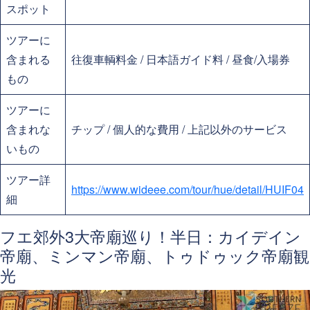
スポット
ツアーに
含まれる
往復車輌料金 / 日本語ガイド料 / 昼食/入場券
もの
ツアーに
含まれな
チップ / 個人的な費用 / 上記以外のサービス
いもの
ツアー詳
https://www.wideee.com/tour/hue/detail/HUIF04
細
フエ郊外3大帝廟巡り！半日：カイデイン
帝廟、ミンマン帝廟、トゥドゥック帝廟観
光