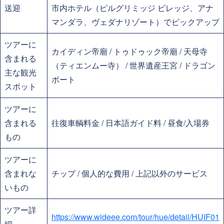
送迎
市内ホテル（ピルグリミッジ ビレッジ、アナ
マンダラ、ヴェダナリゾート）でピックアップ
ツアーに
カイディン帝廟 / トゥドゥック帝廟 / 天母寺
含まれる
（ティエンムー寺） / 世界遺産王宮 / ドラゴン
主な観光
ボート
スポット
ツアーに
含まれる
往復車輌料金 / 日本語ガイド料 / 昼食/入場券
もの
ツアーに
含まれな
チップ / 個人的な費用 / 上記以外のサービス
いもの
ツアー詳
https://www.wideee.com/tour/hue/detail/HUIF01
細