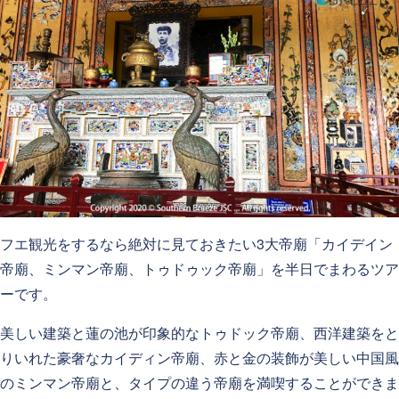
フエ観光をするなら絶対に見ておきたい3大帝廟「カイデイン
帝廟、ミンマン帝廟、トゥドゥック帝廟」を半日でまわるツア
ーです。
美しい建築と蓮の池が印象的なトゥドック帝廟、西洋建築をと
りいれた豪奢なカイディン帝廟、赤と金の装飾が美しい中国風
のミンマン帝廟と、タイプの違う帝廟を満喫することができま