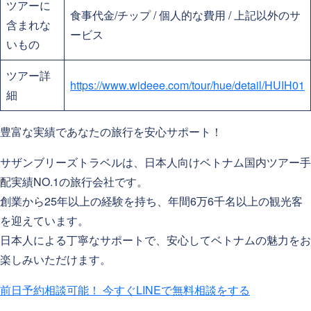
ツアーに
食事代金/チップ / 個人的な費用 / 上記以外のサ
含まれな
ービス
いもの
ツアー詳
https://www.wideee.com/tour/hue/detail/HUIH01
細
豊富な実績であなたの旅行を安心サポート！
サザンブリーズトラベルは、日本人向けベトナム国内ツアー手
配実績NO.1の旅行会社です。
創業から25年以上の経験を持ち、年間6万6千名以上の観光客
を迎えています。
日本人による丁寧なサポートで、安心してベトナムの魅力をお
楽しみいただけます。
前日予約相談可能！
今すぐLINEで無料相談をする