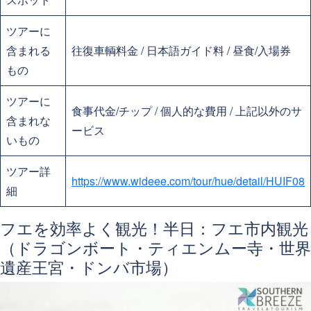
ツアーに
含まれる
往復車輌料金 / 日本語ガイド料 / 昼食/入場券
もの
ツアーに
食事代金/チップ / 個人的な費用 / 上記以外のサ
含まれな
ービス
いもの
ツアー詳
https://www.wideee.com/tour/hue/detail/HUIF08
細
フエを効率よく観光！半日：フエ市内観光
（ドラゴンボート・ティエンムー寺・世界
遺産王宮・ドンバ市場）